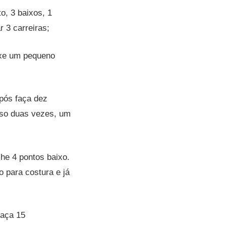
o, 3 baixos, 1
 3 carreiras;
ixe um pequeno
após faça dez
sso duas vezes, um
lhe 4 pontos baixo.
o para costura e já
faça 15