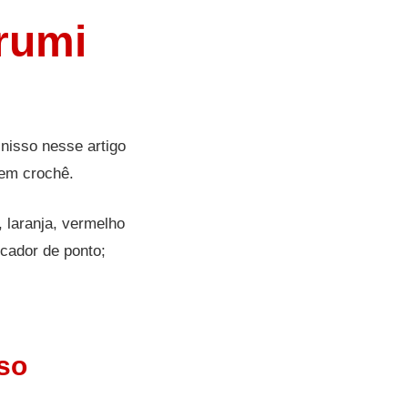
rumi
isso nesse artigo
 em crochê.
 laranja, vermelho
cador de ponto;
so