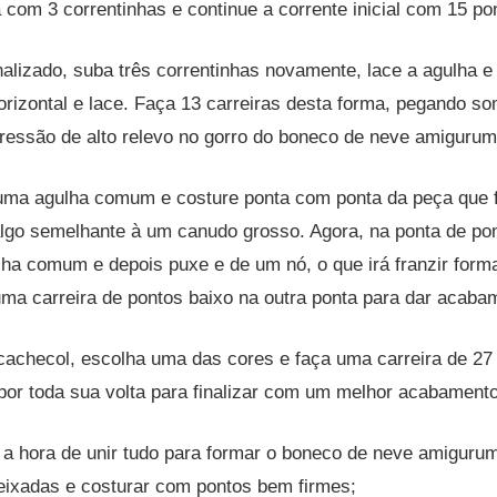
 com 3 correntinhas e continue a corrente inicial com 15 pon
nalizado, suba três correntinhas novamente, lace a agulha e
orizontal e lace. Faça 13 carreiras desta forma, pegando s
ressão de alto relevo no gorro do boneco de neve amigurum
ma agulha comum e costure ponta com ponta da peça que f
algo semelhante à um canudo grosso. Agora, na ponta de pon
ha comum e depois puxe e de um nó, o que irá franzir form
ma carreira de pontos baixo na outra ponta para dar acaba
cachecol, escolha uma das cores e faça uma carreira de 27 
por toda sua volta para finalizar com um melhor acabamento
é a hora de unir tudo para formar o boneco de neve amigurum
deixadas e costurar com pontos bem firmes;