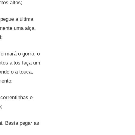
tos altos;
 pegue a última
omente uma alça.
i;
ormará o gorro, o
tos altos faça um
ando o a touca,
mento;
correntinhas e
;
i. Basta pegar as