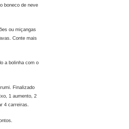
do boneco de neve
tões ou miçangas
ravas. Conte mais
o a bolinha com o
rumi. Finalizado
ixo, 1 aumento, 2
r 4 carreiras.
ontos.