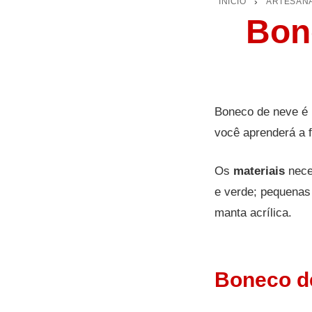
INÍCIO
›
ARTESAN
Bon
Boneco de neve é 
você aprenderá a 
Os
materiais
neces
e verde; pequenas
manta acrílica.
Boneco d