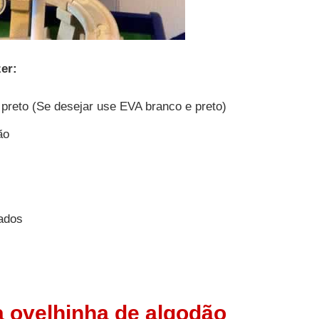
zer:
 preto (Se desejar use EVA branco e preto)
ão
lados
 ovelhinha de algodão