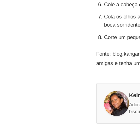
Cole a cabeça 
Cola os olhos 
boca sorridente
Corte um pequen
Fonte: blog.kanga
amigas e tenha um
Kel
Adora
biscu