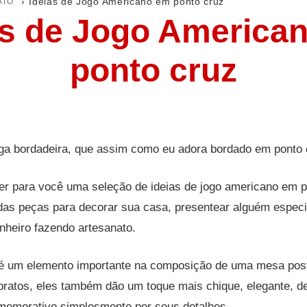
ATO
›
Ideias de Jogo Americano em ponto cruz
as de Jogo America
ponto cruz
ga bordadeira, que assim como eu adora bordado em ponto 
er para você uma seleção de ideias de jogo americano em p
indas peças para decorar sua casa, presentear alguém espec
nheiro fazendo artesanato.
é um elemento importante na composição de uma mesa posta
pratos, eles também dão um toque mais chique, elegante, de
omemorativo simplesmente por seus detalhes.