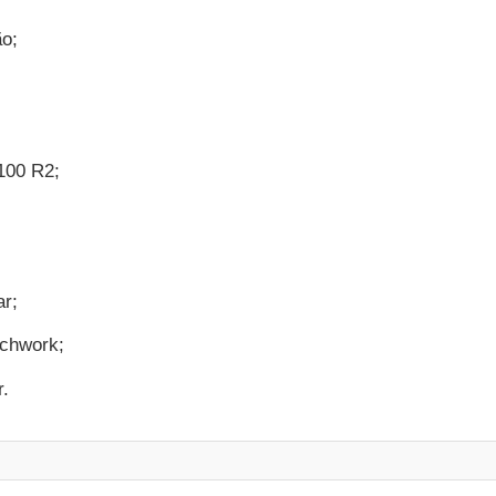
ão;
 100 R2;
ar;
tchwork;
r.