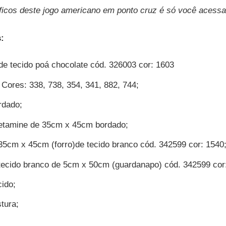
áficos deste jogo americano em ponto cruz é só você acessa
s:
 de tecido poá chocolate cód. 326003 cor: 1603
Cores: 338, 738, 354, 341, 882, 744;
rdado;
 etamine de 35cm x 45cm bordado;
 35cm x 45cm (forro)de tecido branco cód. 342599 cor: 1540
tecido branco de 5cm x 50cm (guardanapo) cód. 342599 cor
cido;
tura;