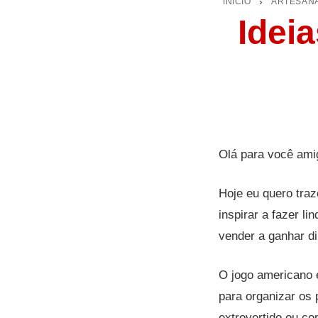
INÍCIO
›
ARTESAN
Idei
Olá para você ami
Hoje eu quero traz
inspirar a fazer l
vender a ganhar di
O jogo americano 
para organizar os 
extrovertido ou c