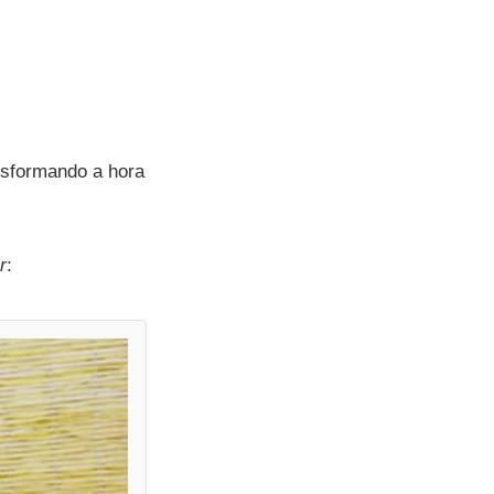
ansformando a hora
r
: